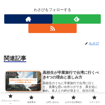
わさびをフォローする
わさび
関連記事
高校生が卒業旅行で台湾に行くべ
トラベル
き4つの理由と楽しみ方
高校生のうちに卒業旅行で台湾に行く
と、貴重な思い出作りができ、異文化に
触れ、友人との絆が深まり、自分の世界
観が広がるなどのメリットがあるので
す。この記事を読めば、台湾を旅行先に
プライバシーポリシ
選ぶ理由がわかるだけでなく、現地で何
免責事項
お問い合わせ
おすすめ記事紹介
ステータス
ー