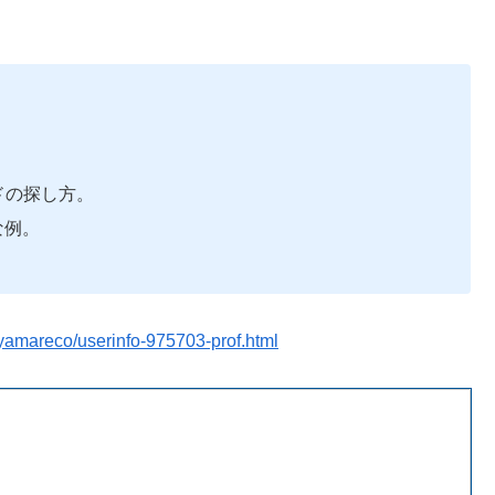
。
ドの探し方。
な例。
amareco/userinfo-975703-prof.html