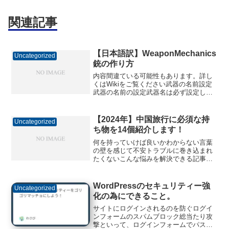
関連記事
【日本語訳】WeaponMechanics
Uncategorized
銃の作り方
内容間違ている可能性もあります。詳し
くはWikiをご覧ください武器の名前設定
武器の名前の設定武器名は必ず設定して
ください。武器の名前:武器のタイトルに
は、a->z、A->Z、0->9、アンダースコア
_ 以外の文字は使えません。ピリオドや
【2024年】中国旅行に必須な持
Uncategorized
ダ...
ち物を14個紹介します！
何を持っていけば良いかわからない言葉
の壁を感じて不安トラブルに巻き込まれ
たくないこんな悩みを解決できる記事に
なっています！この記事を読み終えるこ
とで、中国旅行に必須の持ち物を完璧に
揃え、あらゆるシチュエーションにも自
WordPressのセキュリティー強
Uncategorized
信を持って対応できるよう...
化の為にできること。
サイトにログインされるのを防ぐログイ
ンフォームのスパムブロック総当たり攻
撃といって、ログインフォームでパスワ