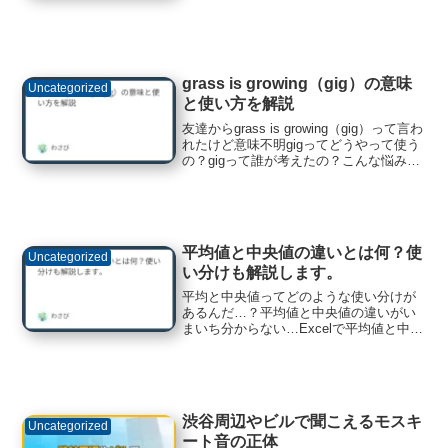
ードを入れまくりパスワードをあてる攻
撃が有ります。大体機械化してやるの
で、ロボットか確認するシステムと、回
数制限を設けると対策できま...
grass is growing（gig）の意味
Uncategorized
と使い方を解説
友達からgrass is growing（gig）って言わ
れたけど意味不明gigってどうやって使う
の？gigって誰が考えたの？こんな悩みな
いですか？ この記事では、grass is
growing（gig）について解説します。参考
記事：gr...
平均値と中央値の違いとは何？使
Uncategorized
い分けも解説します。
平均と中央値ってどのような使い分けが
あるんだ…？平均値と中央値の違いがい
まいち分からない…Excelで平均値と中央
値をサッと計算できる方法も知りたい！
このような悩みが解決できる記事です。
この記事の前半では『平均値と中央値の
違い』について解説...
渋谷周辺やビルで聞こえるモスキ
Uncategorized
ート音の正体